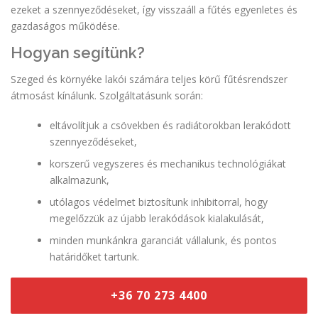
ezeket a szennyeződéseket, így visszaáll a fűtés egyenletes és
gazdaságos működése.
Hogyan segítünk?
Szeged és környéke lakói számára teljes körű fűtésrendszer
átmosást kínálunk. Szolgáltatásunk során:
eltávolítjuk a csövekben és radiátorokban lerakódott
szennyeződéseket,
korszerű vegyszeres és mechanikus technológiákat
alkalmazunk,
utólagos védelmet biztosítunk inhibitorral, hogy
megelőzzük az újabb lerakódások kialakulását,
minden munkánkra garanciát vállalunk, és pontos
határidőket tartunk.
+36 70 273 4400