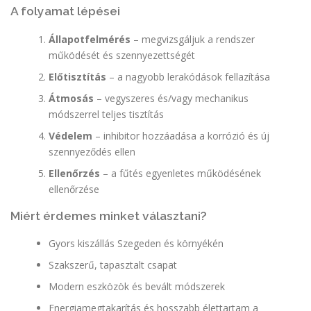
A folyamat lépései
Állapotfelmérés
– megvizsgáljuk a rendszer
működését és szennyezettségét
Előtisztítás
– a nagyobb lerakódások fellazítása
Átmosás
– vegyszeres és/vagy mechanikus
módszerrel teljes tisztítás
Védelem
– inhibitor hozzáadása a korrózió és új
szennyeződés ellen
Ellenőrzés
– a fűtés egyenletes működésének
ellenőrzése
Miért érdemes minket választani?
Gyors kiszállás Szegeden és környékén
Szakszerű, tapasztalt csapat
Modern eszközök és bevált módszerek
Energiamegtakarítás és hosszabb élettartam a