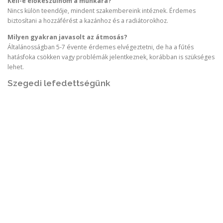
Kell-e előkészülnöm a munkára?
Nincs külön teendője, mindent szakembereink intéznek. Érdemes
biztosítani a hozzáférést a kazánhoz és a radiátorokhoz.
Milyen gyakran javasolt az átmosás?
Általánosságban 5-7 évente érdemes elvégeztetni, de ha a fűtés
hatásfoka csökken vagy problémák jelentkeznek, korábban is szükséges
lehet.
Szegedi lefedettségünk