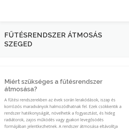
KEZDŐLAP
TERÜLETI LEFEDETTSÉGÜNK
BLOG
FŰTÉSRENDSZER ÁTMOSÁS
SZEGED
Miért szükséges a fűtésrendszer
átmosása?
A fűtési rendszerekben az évek során lerakódások, iszap és
korróziós maradványok halmozódhatnak fel. Ezek csökkentik a
rendszer hatékonyságát, növelhetik a fogyasztást, és hideg
radiátorok, zajos működés vagy gyakori levegősödés
formájában jelentkezhetnek. A rendszer átmosása eltávolítja