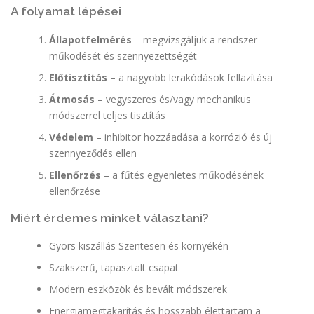
A folyamat lépései
Állapotfelmérés
– megvizsgáljuk a rendszer
működését és szennyezettségét
Előtisztítás
– a nagyobb lerakódások fellazítása
Átmosás
– vegyszeres és/vagy mechanikus
módszerrel teljes tisztítás
Védelem
– inhibitor hozzáadása a korrózió és új
szennyeződés ellen
Ellenőrzés
– a fűtés egyenletes működésének
ellenőrzése
Miért érdemes minket választani?
Gyors kiszállás Szentesen és környékén
Szakszerű, tapasztalt csapat
Modern eszközök és bevált módszerek
Energiamegtakarítás és hosszabb élettartam a