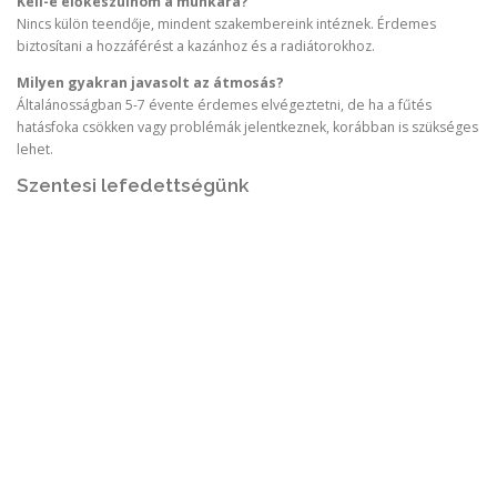
Kell-e előkészülnöm a munkára?
Nincs külön teendője, mindent szakembereink intéznek. Érdemes
biztosítani a hozzáférést a kazánhoz és a radiátorokhoz.
Milyen gyakran javasolt az átmosás?
Általánosságban 5-7 évente érdemes elvégeztetni, de ha a fűtés
hatásfoka csökken vagy problémák jelentkeznek, korábban is szükséges
lehet.
Szentesi lefedettségünk