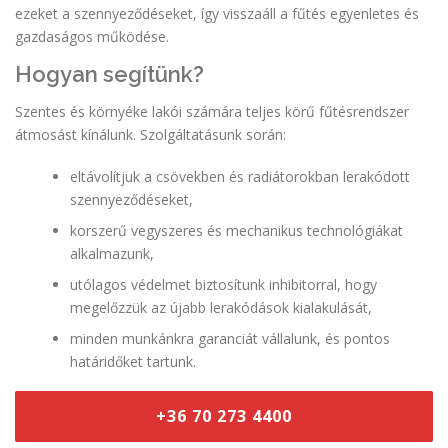
ezeket a szennyeződéseket, így visszaáll a fűtés egyenletes és
gazdaságos működése.
Hogyan segítünk?
Szentes és környéke lakói számára teljes körű fűtésrendszer
átmosást kínálunk. Szolgáltatásunk során:
eltávolítjuk a csövekben és radiátorokban lerakódott
szennyeződéseket,
korszerű vegyszeres és mechanikus technológiákat
alkalmazunk,
utólagos védelmet biztosítunk inhibitorral, hogy
megelőzzük az újabb lerakódások kialakulását,
minden munkánkra garanciát vállalunk, és pontos
határidőket tartunk.
+36 70 273 4400