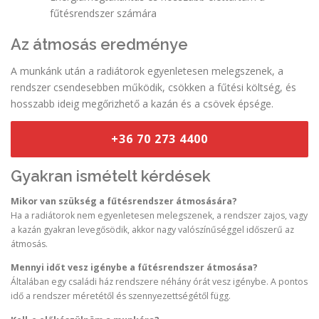
fűtésrendszer számára
Az átmosás eredménye
A munkánk után a radiátorok egyenletesen melegszenek, a
rendszer csendesebben működik, csökken a fűtési költség, és
hosszabb ideig megőrizhető a kazán és a csövek épsége.
+36 70 273 4400
Gyakran ismételt kérdések
Mikor van szükség a fűtésrendszer átmosására?
Ha a radiátorok nem egyenletesen melegszenek, a rendszer zajos, vagy
a kazán gyakran levegősödik, akkor nagy valószínűséggel időszerű az
átmosás.
Mennyi időt vesz igénybe a fűtésrendszer átmosása?
Általában egy családi ház rendszere néhány órát vesz igénybe. A pontos
idő a rendszer méretétől és szennyezettségétől függ.