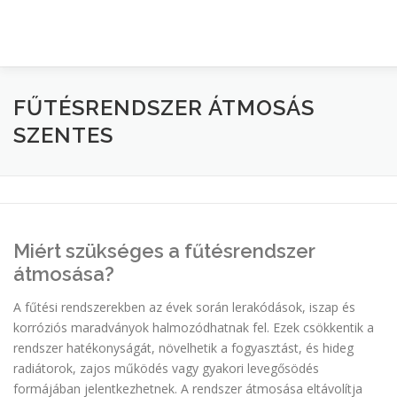
KEZDŐLAP
TERÜLETI LEFEDETTSÉGÜNK
BLOG
FŰTÉSRENDSZER ÁTMOSÁS
SZENTES
Miért szükséges a fűtésrendszer
átmosása?
A fűtési rendszerekben az évek során lerakódások, iszap és
korróziós maradványok halmozódhatnak fel. Ezek csökkentik a
rendszer hatékonyságát, növelhetik a fogyasztást, és hideg
radiátorok, zajos működés vagy gyakori levegősödés
formájában jelentkezhetnek. A rendszer átmosása eltávolítja