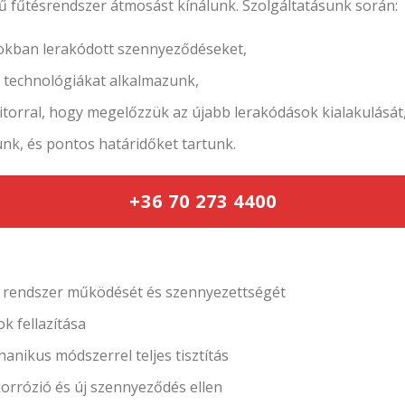
rű fűtésrendszer átmosást kínálunk. Szolgáltatásunk során:
orokban lerakódott szennyeződéseket,
 technológiákat alkalmazunk,
itorral, hogy megelőzzük az újabb lerakódások kialakulását
nk, és pontos határidőket tartunk.
+36 70 273 4400
 rendszer működését és szennyezettségét
k fellazítása
nikus módszerrel teljes tisztítás
orrózió és új szennyeződés ellen