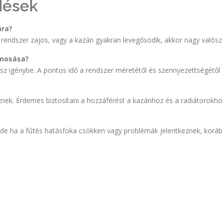
dések
ára?
rendszer zajos, vagy a kazán gyakran levegősödik, akkor nagy valós
tmosása?
sz igénybe. A pontos idő a rendszer méretétől és szennyezettségétől 
nek. Érdemes biztosítani a hozzáférést a kazánhoz és a radiátorokho
de ha a fűtés hatásfoka csökken vagy problémák jelentkeznek, koráb