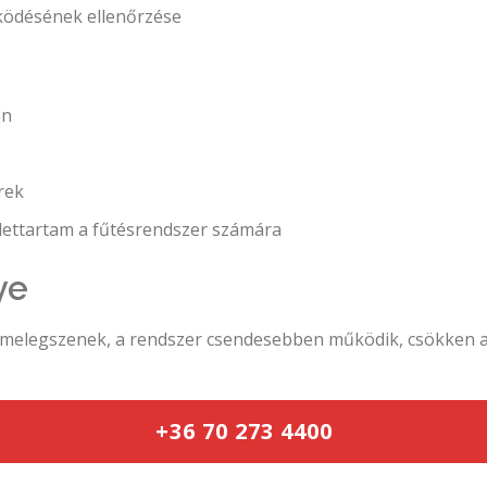
ködésének ellenőrzése
én
rek
lettartam a fűtésrendszer számára
ye
melegszenek, a rendszer csendesebben működik, csökken a f
+36 70 273 4400