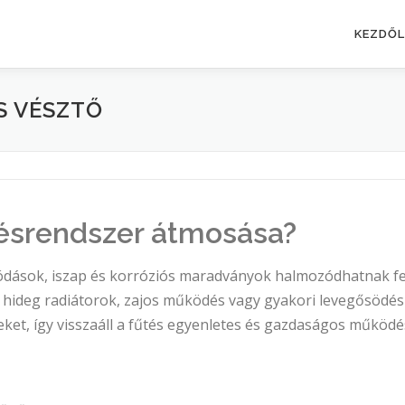
KEZDŐ
S VÉSZTŐ
tésrendszer átmosása?
ódások, iszap és korróziós maradványok halmozódhatnak fel
s hideg radiátorok, zajos működés vagy gyakori levegősödé
ket, így visszaáll a fűtés egyenletes és gazdaságos működé