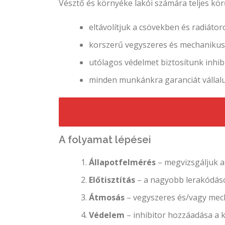
Vésztő és környéke lakói számára teljes kö
eltávolítjuk a csövekben és radiát
korszerű vegyszeres és mechanikus
utólagos védelmet biztosítunk inhib
minden munkánkra garanciát vállalu
A folyamat lépései
Állapotfelmérés
– megvizsgáljuk a
Előtisztítás
– a nagyobb lerakódáso
Átmosás
– vegyszeres és/vagy mecha
Védelem
– inhibitor hozzáadása a k