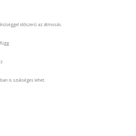
zínűséggel időszerű az átmosás.
függ.
z.
ban is szükséges lehet.