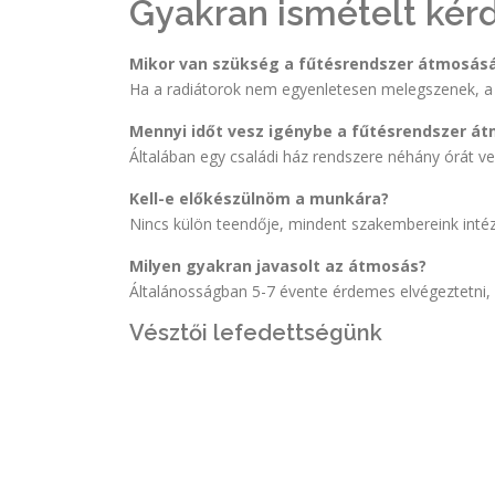
Gyakran ismételt kér
Mikor van szükség a fűtésrendszer átmosás
Ha a radiátorok nem egyenletesen melegszenek, a 
Mennyi időt vesz igénybe a fűtésrendszer á
Általában egy családi ház rendszere néhány órát ve
Kell-e előkészülnöm a munkára?
Nincs külön teendője, mindent szakembereink intéz
Milyen gyakran javasolt az átmosás?
Általánosságban 5-7 évente érdemes elvégeztetni, 
Vésztői lefedettségünk